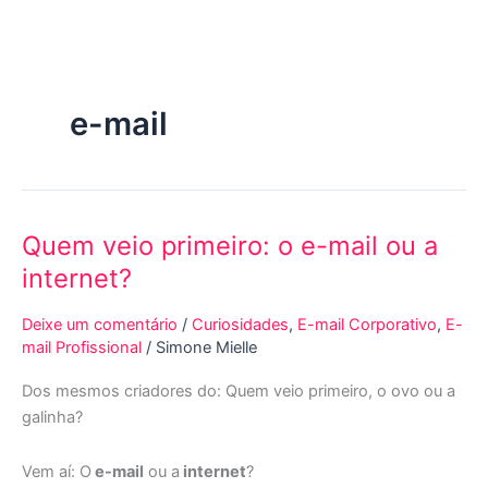
Ir
para
o
conteúdo
e-mail
Quem veio primeiro: o e-mail ou a
Quem
veio
internet?
primeiro:
o
Deixe um comentário
/
Curiosidades
,
E-mail Corporativo
,
E-
e-
mail Profissional
/
Simone Mielle
mail
Dos mesmos criadores do: Quem veio primeiro, o ovo ou a
ou
galinha?
a
internet?
Vem aí: O
e-mail
ou a
internet
?