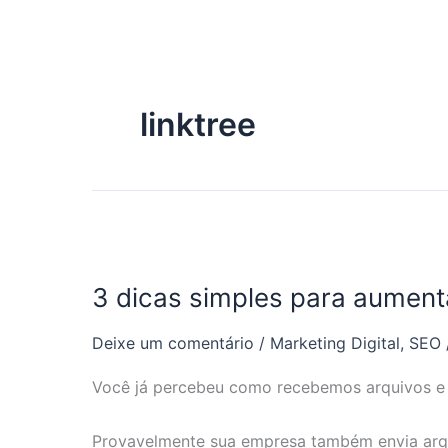
Ir
para
o
conteúdo
linktree
3
dicas
3 dicas simples para aument
simples
para
Deixe um comentário
/
Marketing Digital
,
SEO
aumentar
o
Você já percebeu como recebemos arquivos e
tráfego
do
Provavelmente sua empresa também envia arqu