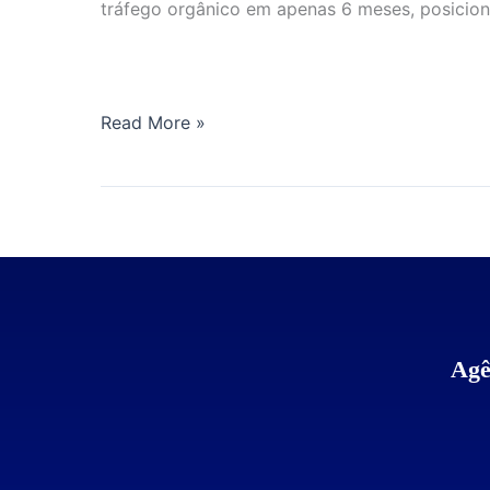
tráfego orgânico em apenas 6 meses, posicion
Read More »
Agê