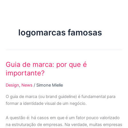
Ir
para
o
conteúdo
logomarcas famosas
Guia de marca: por que é
Guia
de
importante?
marca:
por
Design
,
News
/
Simone Mielle
que
O guia de marca (ou brand guideline) é fundamental para
é
formar a identidade visual de um negócio.
importante?
A questão é: há casos em que é um fator pouco valorizado
na estruturação de empresas. Na verdade, muitas empresas