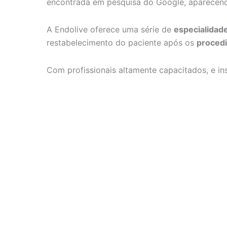
Atibaia-
encontrada em pesquisa do Google, aparecendo
SP
A Endolive oferece uma série de
especialidad
restabelecimento do paciente após os
proced
Com profissionais altamente capacitados, e i