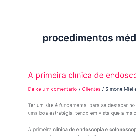
Ir
para
o
conteúdo
procedimentos méd
A primeira clínica de endosc
A
primeira
Deixe um comentário
/
Clientes
/
Simone Miell
clínica
de
Ter um site é fundamental para se destacar n
endoscopia
uma boa estratégia, tendo em vista que a m
e
colonoscopia
de
A primeira
clínica de endoscopia e colonoscop