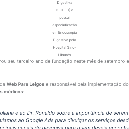
Digestiva
(SOBED) e
possui
especialização
em Endoscopia
Digestiva pelo
Hospital Sírio-
Libanês
ou seu terceiro ano de fundação neste mês de setembro e
 da
Web Para Leigos
e responsável pela implementação do 
ios médicos
:
uliana e ao Dr. Ronaldo sobre a importância de sere
lamos ao Google Ads para divulgar os serviços desde
ncipais canais de pesquisa para quem deseja encontrar