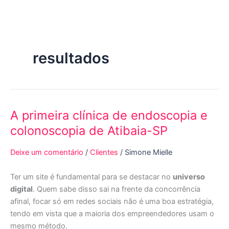
Ir
para
o
conteúdo
resultados
A primeira clínica de endoscopia e
A
primeira
colonoscopia de Atibaia-SP
clínica
de
Deixe um comentário
/
Clientes
/
Simone Mielle
endoscopia
e
Ter um site é fundamental para se destacar no
universo
colonoscopia
digital
. Quem sabe disso sai na frente da concorrência
de
afinal, focar só em redes sociais não é uma boa estratégia,
Atibaia-
tendo em vista que a maioria dos empreendedores usam o
SP
mesmo método.