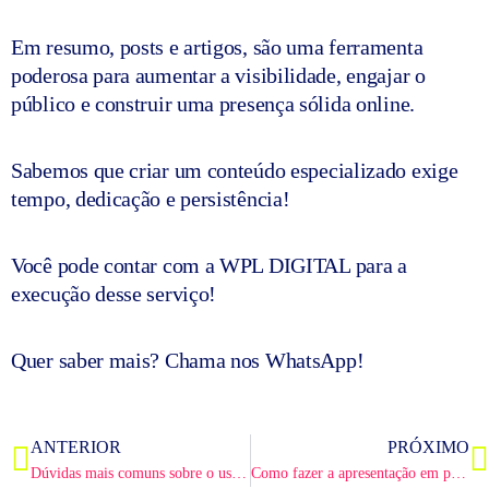
Em resumo, posts e artigos, são uma ferramenta
poderosa para aumentar a visibilidade, engajar o
público e construir uma presença sólida online.
Sabemos que criar um conteúdo especializado exige
tempo, dedicação e persistência!
Você pode contar com a WPL DIGITAL para a
execução desse serviço!
Quer saber mais? Chama nos WhatsApp!
Anterior
P
ANTERIOR
PRÓXIMO
Dúvidas mais comuns sobre o uso do Woocommerce e base da loja online
Como fazer a apresentação em ppt para o BNI?