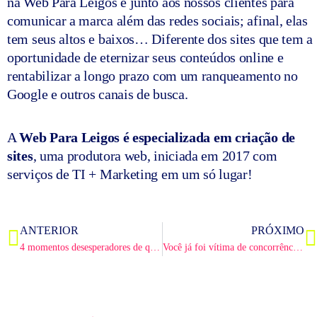
na Web Para Leigos e junto aos nossos clientes para
comunicar a marca além das redes sociais; afinal, elas
tem seus altos e baixos… Diferente dos sites que tem a
oportunidade de eternizar seus conteúdos online e
rentabilizar a longo prazo com um ranqueamento no
Google e outros canais de busca.
A
Web Para Leigos é especializada em criação de
sites
, uma produtora web, iniciada em 2017 com
serviços de TI + Marketing em um só lugar!
Anterior
P
ANTERIOR
PRÓXIMO
4 momentos desesperadores de quem não possui site
Você já foi vítima de concorrência desleal?