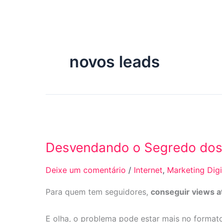
Ir
para
o
conteúdo
novos leads
Desvendando
o
Desvendando o Segredo dos 
Segredo
dos
Deixe um comentário
/
Internet
,
Marketing Digi
Stories:
Transformando
Para quem tem seguidores,
conseguir views a
Seguidores
em
E olha, o problema pode estar mais no format