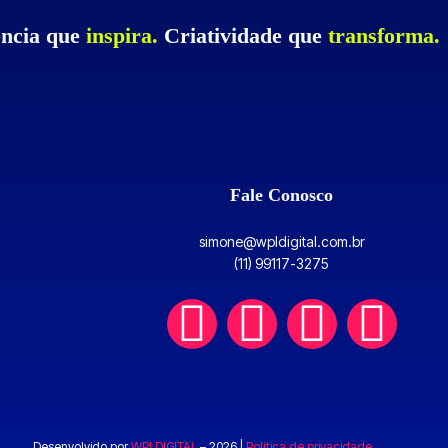
ncia que
inspira.
Criatividade que
transforma.
Fale Conosco
simone@wpldigital.com.br
(11) 99117-3275
W
F
I
L
h
a
n
i
a
c
s
n
Desenvolvido por
WPLDIGITAL
– 2026 |
Política de privacidade