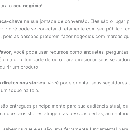
para o
seu negócio
!
eça-chave
na sua jornada de conversão. Eles são o lugar p
co, você pode se conectar diretamente com seu público, c
ão, pois as pessoas preferem fazer negócios com marcas q
favor
, você pode usar recursos como enquetes, perguntas 
é uma oportunidade de ouro para direcionar seus seguidore
dquirir um produto.
s diretos nos stories
. Você pode orientar seus seguidores 
um toque na tela.
ão entregues principalmente para sua audiência atual, ou s
ifica que seus stories atingem as pessoas certas, aumentan
o, sabemos que eles são uma ferramenta fundamental para 