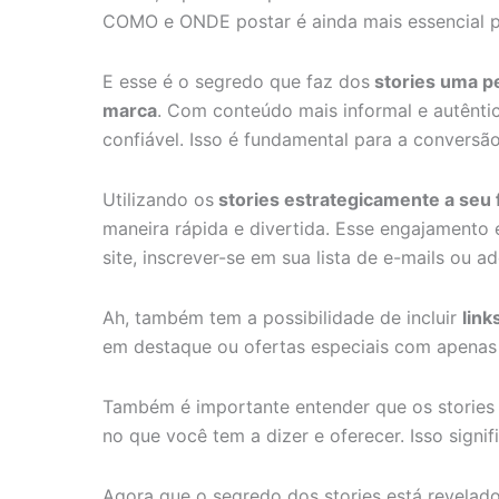
Clientes
COMO e ONDE postar é ainda mais essencial 
E esse é o segredo que faz dos
stories uma p
marca
. Com conteúdo mais informal e autênti
confiável. Isso é fundamental para a convers
Utilizando os
stories estrategicamente a seu 
maneira rápida e divertida. Esse engajamento 
site, inscrever-se em sua lista de e-mails ou a
Ah, também tem a possibilidade de incluir
link
em destaque ou ofertas especiais com apenas 
Também é importante entender que os stories s
no que você tem a dizer e oferecer. Isso sign
Agora que o segredo dos stories está revelad