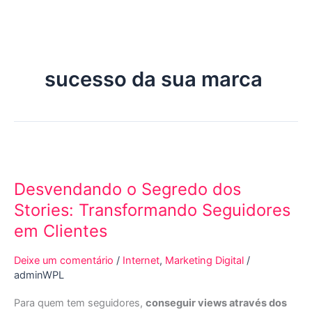
Ir
para
o
conteúdo
sucesso da sua marca
Desvendando
o
Desvendando o Segredo dos
Segredo
dos
Stories: Transformando Seguidores
Stories:
em Clientes
Transformando
Seguidores
Deixe um comentário
/
Internet
,
Marketing Digital
/
em
adminWPL
Clientes
Para quem tem seguidores,
conseguir views através dos