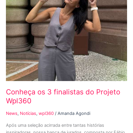
Conheça os 3 finalistas do Projeto
Wpl360
News
,
Notícias
,
wpl360
/
Amanda Agondi
Após uma seleção acirrada entre tantas histórias
inspiradoras, nossa banca de jurados, composta por Fábio