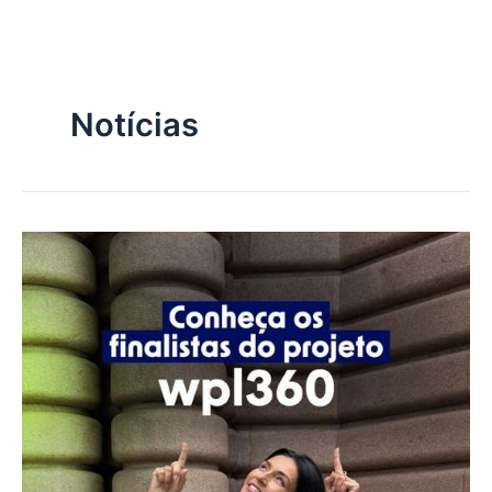
Ir
para
o
conteúdo
Notícias
Conheça
os
3
finalistas
do
Projeto
Wpl360