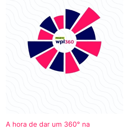
360°
na
comunicação
da
sua
Instituição
chegou!
A hora de dar um 360° na