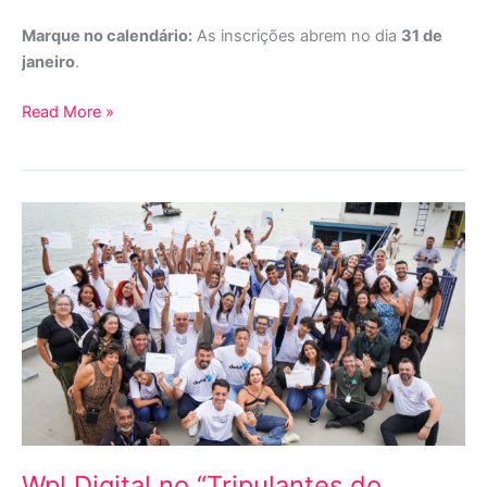
Marque no calendário:
As inscrições abrem no dia
31 de
janeiro
.
Read More »
Wpl
Digital
no
“Tripulantes
do
CENEP”:
Registrando
histórias
que
transformam
Wpl Digital no “Tripulantes do