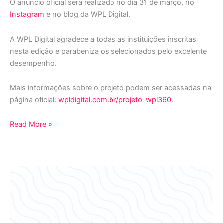
O anúncio oficial será realizado no dia 31 de março, no
Instagram
e no blog da WPL Digital.
A WPL Digital agradece a todas as instituições inscritas
nesta edição e parabeniza os selecionados pelo excelente
desempenho.
Mais informações sobre o projeto podem ser acessadas na
página oficial:
wpldigital.com.br/projeto-wpl360
.
Read More »
A
hora
de
dar
um