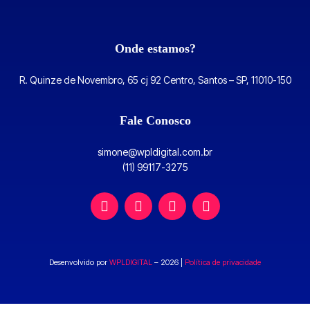
Onde estamos?
R. Quinze de Novembro, 65 cj 92 Centro, Santos – SP, 11010-150
Fale Conosco
simone@wpldigital.com.br
(11) 99117-3275
W
F
I
L
h
a
n
i
a
c
s
n
t
e
t
k
s
b
a
e
Desenvolvido por
WPLDIGITAL
– 2026 |
Política de privacidade
a
o
g
d
p
o
r
i
p
k
a
n
-
m