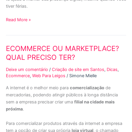
tiver férias.
Read More »
ECOMMERCE OU MARKETPLACE?
ECOMMERCE
OU
QUAL PRECISO TER?
MARKETPLACE?
QUAL
Deixe um comentário
/
Criação de site em Santos
,
Dicas
,
PRECISO
Ecommerce
,
Web Para Leigos
/
Simone Mielle
TER?
A internet é o melhor meio para
comercialização
de
mercadorias, podendo atingir públicos à longa distância
sem a empresa precisar criar uma
filial na cidade mais
próxima
.
Para comercializar produtos através da internet a empresa
tem a opção de criar sua própria
loja virtual
, o chamado