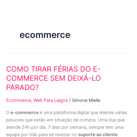
Ir
para
o
conteúdo
ecommerce
COMO TIRAR FÉRIAS DO E-
COMO
TIRAR
COMMERCE SEM DEIXÁ-LO
FÉRIAS
PARADO?
DO
E-
Ecommerce
,
Web Para Leigos
/
Simone Mielle
COMMERCE
SEM
O
e-commerce
é uma plataforma digital que atende várias
DEIXÁ-
pessoas que estão em situação de compra. Uma loja que
LO
atende 24h por dia, 7 dias por semana, sempre tem uma
PARADO?
equipe por trás para se revezar no
suporte ao cliente
.