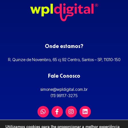
Onde estamos?
R. Quinze de Novembro, 65 cj 92 Centro, Santos – SP, 11010-150
Fale Conosco
simone@wpldigital.com.br
(11) 99117-3275
W
F
I
L
h
a
n
i
a
c
s
n
t
e
t
k
Utilizamos cookies para lhe proporcionar a melhor experiência