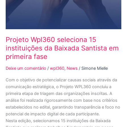
Projeto Wpl360 seleciona 15
instituições da Baixada Santista em
primeira fase
Deixe um comentário
/
wpl360
,
News
/
Simone Mielle
Com o objetivo de potencializar causas sociais através da
comunicação estratégica, o Projeto WPL360 concluiu a
primeira etapa de triagem das organizações inscritas. A
análise foi realizada rigorosamente com base nos critérios
estabelecidos no edital, garantindo transparência e foco no
potencial de impacto digital de cada participante.
Nesta edição, selecionamos 15 instituições da Baixada