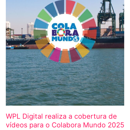
vídeos
para
o
Colabora
Mundo
2025
WPL Digital realiza a cobertura de
vídeos para o Colabora Mundo 2025