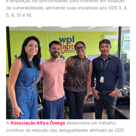
e ampliação de oportunidades para mulheres em situação
de vulnerabilidade, alinhando suas iniciativas aos ODS 3, 4,
5, 8, 10 e 16.
A
Associação Alfa e Ômega
desenvolve um trabalho
contínuo de redução das desigualdades alinhado ao ODS