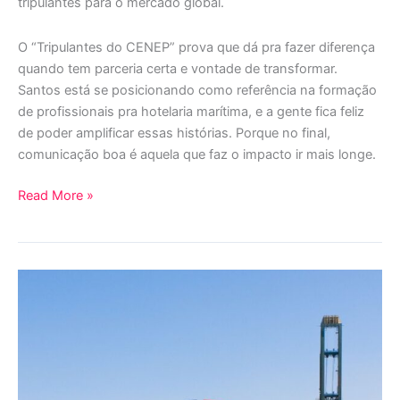
tripulantes para o mercado global.
O “Tripulantes do CENEP” prova que dá pra fazer diferença
quando tem parceria certa e vontade de transformar.
Santos está se posicionando como referência na formação
de profissionais pra hotelaria marítima, e a gente fica feliz
de poder amplificar essas histórias. Porque no final,
comunicação boa é aquela que faz o impacto ir mais longe.
Read More »
WPL
Digital
realiza
a
cobertura
de