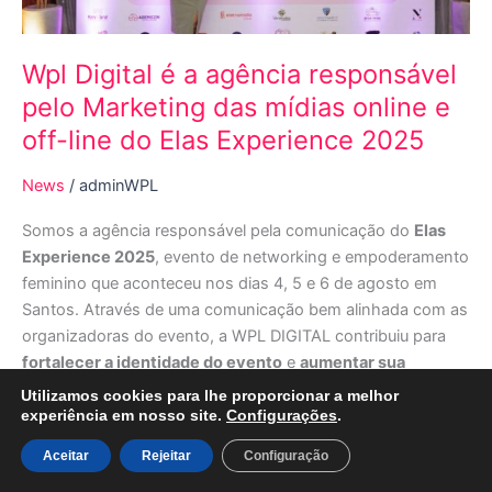
das
mídias
online
Wpl Digital é a agência responsável
e
pelo Marketing das mídias online e
off-
off-line do Elas Experience 2025
line
do
News
/
adminWPL
Elas
Experience
Somos a agência responsável pela comunicação do
Elas
2025
Experience 2025
, evento de networking e empoderamento
feminino que aconteceu nos dias 4, 5 e 6 de agosto em
Santos. Através de uma comunicação bem alinhada com as
organizadoras do evento, a WPL DIGITAL contribuiu para
fortalecer a identidade do evento
e
aumentar sua
relevância no mercado
.
Utilizamos cookies para lhe proporcionar a melhor
experiência em nosso site.
Configurações
.
Aceitar
Rejeitar
Configuração
Créditos da foto: Yu truffe