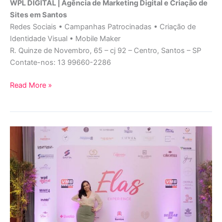
WPL DIGITAL | Agência de Marketing Digital e Criação de
Sites em Santos
Redes Sociais • Campanhas Patrocinadas • Criação de
Identidade Visual • Mobile Maker
R. Quinze de Novembro, 65 – cj 92 – Centro, Santos – SP
Contate-nos: 13 99660-2286
Read More »
Wpl
Digital
é
a
agência
responsável
pelo
Marketing