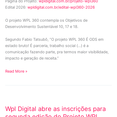
Página do Projeto:
wpldigital.com.br/projeto-wpl360
Edital 2026:
wpldigital.com.br/edital-wpl360-2026
O projeto WPL 360 contempla os Objetivos de
Desenvolvimento Sustentável 10, 17 e 18.
Segundo Fabio Tatsubô, “O projeto WPL 360 É ODS em
estado bruto! É parceria, trabalho social (…) é a
comunicação fazendo parte, pra termos maior visibilidade,
impacto e geração de receita.”
Read More »
Wpl
Digital
Wpl Digital abre as inscrições para
abre
as
segunda edição do Projeto WPL