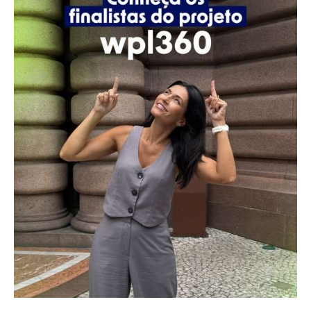
finalistas
do
Projeto
Wpl360