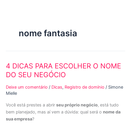
Ir
para
o
conteúdo
nome fantasia
4 DICAS PARA ESCOLHER O NOME
4
DICAS
DO SEU NEGÓCIO
PARA
ESCOLHER
Deixe um comentário
/
Dicas
,
Registro de domínio
/
Simone
O
Mielle
NOME
Você está prestes a abrir
seu próprio negócio
, está tudo
DO
bem planejado, mas aí vem a dúvida: qual será o
nome da
SEU
sua empresa
?
NEGÓCIO