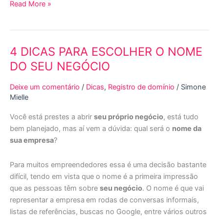
Read More »
4 DICAS PARA ESCOLHER O NOME
4
DICAS
DO SEU NEGÓCIO
PARA
ESCOLHER
Deixe um comentário
/
Dicas
,
Registro de domínio
/
Simone
O
Mielle
NOME
Você está prestes a abrir
seu próprio negócio
, está tudo
DO
bem planejado, mas aí vem a dúvida: qual será o
nome da
SEU
sua empresa
?
NEGÓCIO
Para muitos empreendedores essa é uma decisão bastante
difícil, tendo em vista que o nome é a primeira impressão
que as pessoas têm sobre
seu negócio
. O nome é que vai
representar a empresa
em rodas de conversas informais,
listas de referências, buscas no Google, entre vários outros