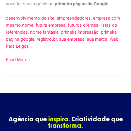
você ter seu negócio na
primeira página do Google
.
desenvolvimento de site
, 
empreendedores
, 
empresa com
mesmo nome
, 
futura empresa
, 
futuros clientes
, 
listas de
referências
, 
nome fantasia
, 
primeira impressão
, 
primeira
página google
, 
registro.br
, 
sua empresa
, 
sua marca
, 
Web
Para Leigos
Read More »
Agência que
inspira.
Criatividade que
transforma.