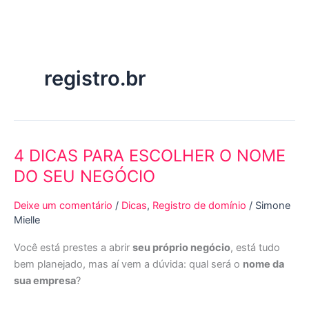
Ir
para
o
conteúdo
registro.br
4 DICAS PARA ESCOLHER O NOME
4
DICAS
DO SEU NEGÓCIO
PARA
ESCOLHER
Deixe um comentário
/
Dicas
,
Registro de domínio
/
Simone
O
Mielle
NOME
Você está prestes a abrir
seu próprio negócio
, está tudo
DO
bem planejado, mas aí vem a dúvida: qual será o
nome da
SEU
sua empresa
?
NEGÓCIO